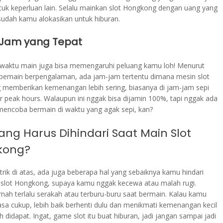
ntuk keperluan lain. Selalu mainkan slot Hongkong dengan uang yang
dah kamu alokasikan untuk hiburan.
h Jam yang Tepat
 waktu main juga bisa memengaruhi peluang kamu loh! Menurut
pemain berpengalaman, ada jam-jam tertentu dimana mesin slot
 memberikan kemenangan lebih sering, biasanya di jam-jam sepi
ar peak hours. Walaupun ini nggak bisa dijamin 100%, tapi nggak ada
mencoba bermain di waktu yang agak sepi, kan?
ang Harus Dihindari Saat Main Slot
kong?
k-trik di atas, ada juga beberapa hal yang sebaiknya kamu hindari
 slot Hongkong, supaya kamu nggak kecewa atau malah rugi.
rnah terlalu serakah atau terburu-buru saat bermain. Kalau kamu
sa cukup, lebih baik berhenti dulu dan menikmati kemenangan kecil
 didapat. Ingat, game slot itu buat hiburan, jadi jangan sampai jadi