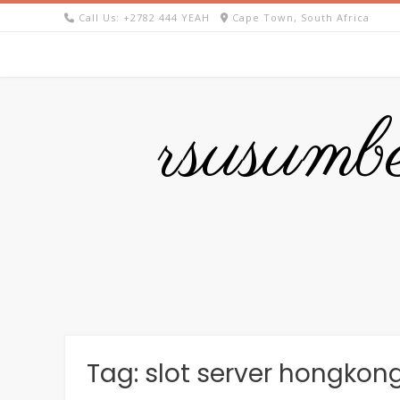
Skip
Call Us: +2782 444 YEAH
Cape Town, South Africa
to
content
rsusum
Tag:
slot server hongkon