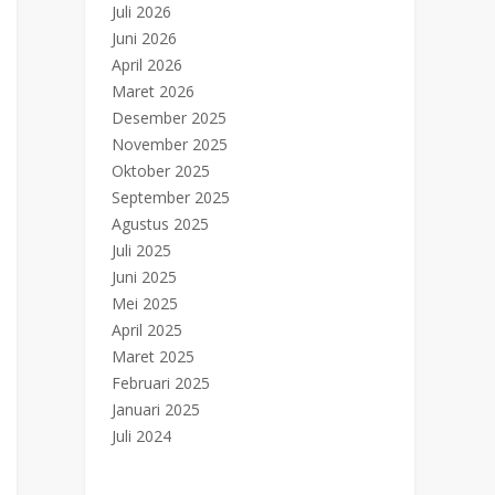
Juli 2026
Juni 2026
April 2026
Maret 2026
Desember 2025
November 2025
Oktober 2025
September 2025
Agustus 2025
Juli 2025
Juni 2025
Mei 2025
April 2025
Maret 2025
Februari 2025
Januari 2025
Juli 2024