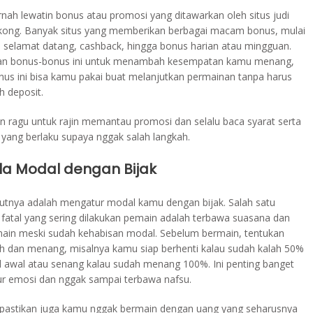
rnah lewatin bonus atau promosi yang ditawarkan oleh situs judi
kong. Banyak situs yang memberikan berbagai macam bonus, mulai
s selamat datang, cashback, hingga bonus harian atau mingguan.
an bonus-bonus ini untuk menambah kesempatan kamu menang,
nus ini bisa kamu pakai buat melanjutkan permainan tanpa harus
 deposit.
an ragu untuk rajin memantau promosi dan selalu baca syarat serta
 yang berlaku supaya nggak salah langkah.
la Modal dengan Bijak
njutnya adalah mengatur modal kamu dengan bijak. Salah satu
 fatal yang sering dilakukan pemain adalah terbawa suasana dan
main meski sudah kehabisan modal. Sebelum bermain, tentukan
ah dan menang, misalnya kamu siap berhenti kalau sudah kalah 50%
l awal atau senang kalau sudah menang 100%. Ini penting banget
ur emosi dan nggak sampai terbawa nafsu.
u, pastikan juga kamu nggak bermain dengan uang yang seharusnya