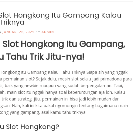
Slot Hongkong Itu Gampang Kalau
Triknya
ON
JANUARI 26, 2025
BY
ADMIN
 Slot Hongkong Itu Gampang,
u Tahu Trik Jitu-nya!
 Hongkong Itu Gampang Kalau Tahu Triknya Siapa sih yang nggak
 permainan slot? Sejak dulu, mesin slot selalu jadi primadona para
di, baik yang newbie maupun yang sudah berpengalaman. Tapi,
ah, main slot itu nggak hanya soal keberuntungan aja loh. Kalau
trik dan strategi jitu, permainan ini bisa jadi lebih mudah dan
kan. Nah, kali ini kita bakal ngomongin tentang bagaimana main
kong yang gampang, asal kamu tahu triknya!
tu Slot Hongkong?