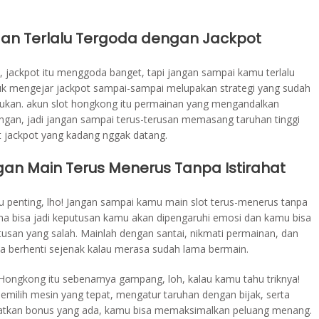
an Terlalu Tergoda dengan Jackpot
, jackpot itu menggoda banget, tapi jangan sampai kamu terlalu
uk mengejar jackpot sampai-sampai melupakan strategi yang sudah
ukan. akun slot hongkong itu permainan yang mengandalkan
ngan, jadi jangan sampai terus-terusan memasang taruhan tinggi
 jackpot yang kadang nggak datang.
an Main Terus Menerus Tanpa Istirahat
itu penting, lho! Jangan sampai kamu main slot terus-menerus tanpa
ena bisa jadi keputusan kamu akan dipengaruhi emosi dan kamu bisa
tusan yang salah. Mainlah dengan santai, nikmati permainan, dan
pa berhenti sejenak kalau merasa sudah lama bermain.
 Hongkong itu sebenarnya gampang, loh, kalau kamu tahu triknya!
milih mesin yang tepat, mengatur taruhan dengan bijak, serta
tkan bonus yang ada, kamu bisa memaksimalkan peluang menang.