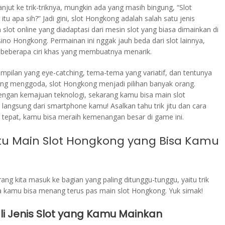
njut ke trik-triknya, mungkin ada yang masih bingung, “Slot
tu apa sih?” Jadi gini, slot Hongkong adalah salah satu jenis
slot online yang diadaptasi dari mesin slot yang biasa dimainkan di
ino Hongkong. Permainan ini nggak jauh beda dari slot lainnya,
beberapa ciri khas yang membuatnya menarik.
mpilan yang eye-catching, tema-tema yang variatif, dan tentunya
ang menggoda, slot Hongkong menjadi pilihan banyak orang.
dengan kemajuan teknologi, sekarang kamu bisa main slot
langsung dari smartphone kamu! Asalkan tahu trik jitu dan cara
 tepat, kamu bisa meraih kemenangan besar di game ini.
Jitu Main Slot Hongkong yang Bisa Kamu
!
ang kita masuk ke bagian yang paling ditunggu-tunggu, yaitu trik
ya kamu bisa menang terus pas main slot Hongkong. Yuk simak!
li Jenis Slot yang Kamu Mainkan